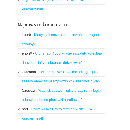
Czy to kasa? Czy to terminal? Nie… To
kasoterminal!
Najnowsze komentarze
Leor0
-
Kiedy i jak można zrealizować e-paragon
fiskalny?
erionX
-
Cipherlab RS35 – jakie są zalety kolektora
danych z dużym ekranem dotykowym?
Giacomo
-
Ewidencja zwrotów i reklamacji – jakie
zasady obowiązują użytkowników kas fiskalnych?
Czesław
-
Wagi sklepowe – jakie urządzenia będą
odpowiednie dla placówki handlowej?
bart
-
Czy to kasa? Czy to terminal? Nie… To
kasoterminal!