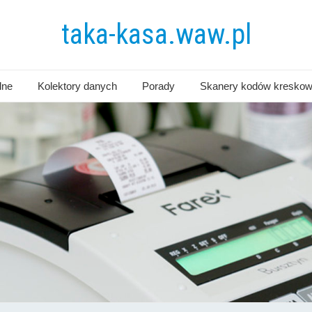
taka-kasa.waw.pl
lne
Kolektory danych
Porady
Skanery kodów kresko