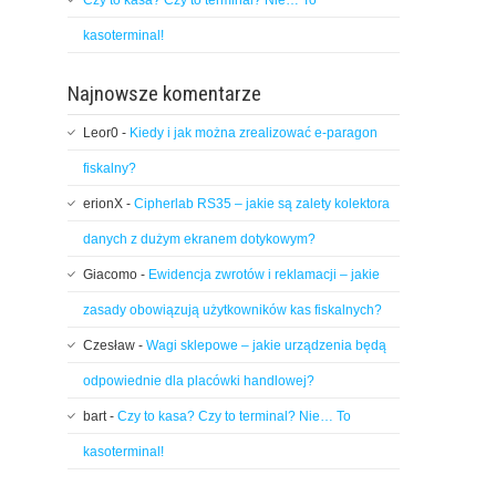
Czy to kasa? Czy to terminal? Nie… To
kasoterminal!
Najnowsze komentarze
Leor0
-
Kiedy i jak można zrealizować e-paragon
fiskalny?
erionX
-
Cipherlab RS35 – jakie są zalety kolektora
danych z dużym ekranem dotykowym?
Giacomo
-
Ewidencja zwrotów i reklamacji – jakie
zasady obowiązują użytkowników kas fiskalnych?
Czesław
-
Wagi sklepowe – jakie urządzenia będą
odpowiednie dla placówki handlowej?
bart
-
Czy to kasa? Czy to terminal? Nie… To
kasoterminal!