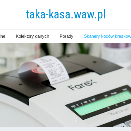
taka-kasa.waw.pl
lne
Kolektory danych
Porady
Skanery kodów kresko