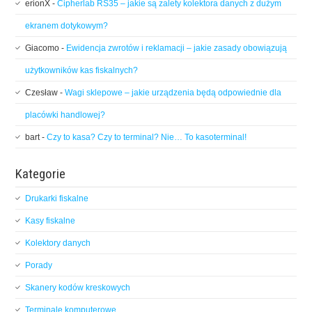
erionX
-
Cipherlab RS35 – jakie są zalety kolektora danych z dużym
ekranem dotykowym?
Giacomo
-
Ewidencja zwrotów i reklamacji – jakie zasady obowiązują
użytkowników kas fiskalnych?
Czesław
-
Wagi sklepowe – jakie urządzenia będą odpowiednie dla
placówki handlowej?
bart
-
Czy to kasa? Czy to terminal? Nie… To kasoterminal!
Kategorie
Drukarki fiskalne
Kasy fiskalne
Kolektory danych
Porady
Skanery kodów kreskowych
Terminale komputerowe