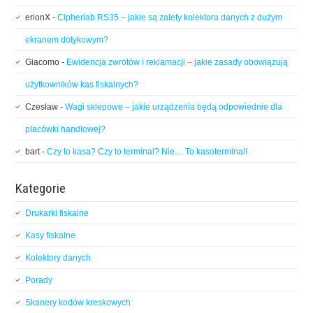
erionX
-
Cipherlab RS35 – jakie są zalety kolektora danych z dużym
ekranem dotykowym?
Giacomo
-
Ewidencja zwrotów i reklamacji – jakie zasady obowiązują
użytkowników kas fiskalnych?
Czesław
-
Wagi sklepowe – jakie urządzenia będą odpowiednie dla
placówki handlowej?
bart
-
Czy to kasa? Czy to terminal? Nie… To kasoterminal!
Kategorie
Drukarki fiskalne
Kasy fiskalne
Kolektory danych
Porady
Skanery kodów kreskowych