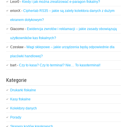
Leor0
-
Kiedy i jak można zrealizować e-paragon fiskalny?
erionX
-
Cipherlab RS35 – jakie są zalety kolektora danych z dużym
ekranem dotykowym?
Giacomo
-
Ewidencja zwrotów i reklamacji – jakie zasady obowiązują
użytkowników kas fiskalnych?
Czesław
-
Wagi sklepowe – jakie urządzenia będą odpowiednie dla
placówki handlowej?
bart
-
Czy to kasa? Czy to terminal? Nie… To kasoterminal!
Kategorie
Drukarki fiskalne
Kasy fiskalne
Kolektory danych
Porady
Skanery kodów kreskowych