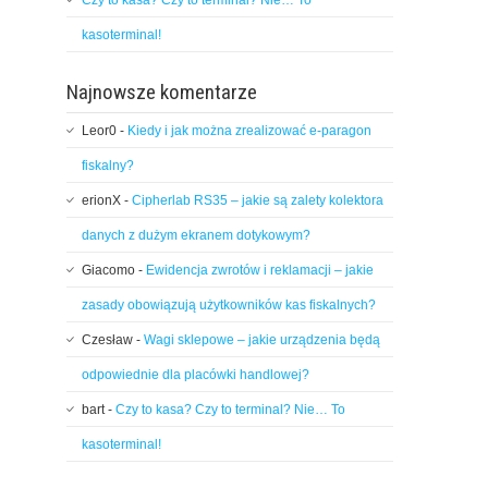
Czy to kasa? Czy to terminal? Nie… To
kasoterminal!
Najnowsze komentarze
Leor0
-
Kiedy i jak można zrealizować e-paragon
fiskalny?
erionX
-
Cipherlab RS35 – jakie są zalety kolektora
danych z dużym ekranem dotykowym?
Giacomo
-
Ewidencja zwrotów i reklamacji – jakie
zasady obowiązują użytkowników kas fiskalnych?
Czesław
-
Wagi sklepowe – jakie urządzenia będą
odpowiednie dla placówki handlowej?
bart
-
Czy to kasa? Czy to terminal? Nie… To
kasoterminal!