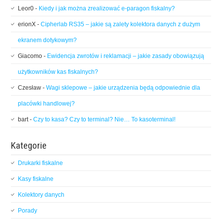
Leor0
-
Kiedy i jak można zrealizować e-paragon fiskalny?
erionX
-
Cipherlab RS35 – jakie są zalety kolektora danych z dużym
ekranem dotykowym?
Giacomo
-
Ewidencja zwrotów i reklamacji – jakie zasady obowiązują
użytkowników kas fiskalnych?
Czesław
-
Wagi sklepowe – jakie urządzenia będą odpowiednie dla
placówki handlowej?
bart
-
Czy to kasa? Czy to terminal? Nie… To kasoterminal!
Kategorie
Drukarki fiskalne
Kasy fiskalne
Kolektory danych
Porady