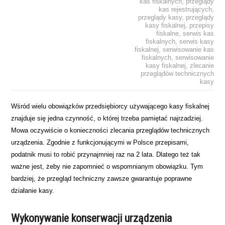
kas fiskalnych
,
przeglądy
kas rejestrujących
,
przeglądy kasy
,
przeglądy
kasy fiskalnej
,
przepisy
fiskalne
,
serwis kas
fiskalnych
,
serwis kasy
fiskalnej
,
serwisowanie kas
fiskalnych
,
serwisowanie
kasy fiskalnej
,
zlecanie
przeglądów technicznych
kasy
Wśród wielu obowiązków przedsiębiorcy używającego kasy fiskalnej
znajduje się jedna czynność, o której trzeba pamiętać najrzadziej.
Mowa oczywiście o konieczności zlecania przeglądów technicznych
urządzenia. Zgodnie z funkcjonującymi w Polsce przepisami,
podatnik musi to robić przynajmniej raz na 2 lata. Dlatego też tak
ważne jest, żeby nie zapomnieć o wspomnianym obowiązku. Tym
bardziej, że przegląd techniczny zawsze gwarantuje poprawne
działanie kasy.
Wykonywanie konserwacji urządzenia