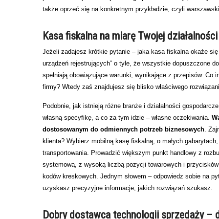
także oprzeć się na konkretnym przykładzie, czyli warszawsk
Kasa fiskalna na miarę Twojej działalności
Jeżeli zadajesz krótkie pytanie – jaka kasa fiskalna okaże si
urządzeń rejestrujących” o tyle, że wszystkie dopuszczone d
spełniają obowiązujące warunki, wynikające z przepisów. Co i
firmy? Wtedy zaś znajdujesz się blisko właściwego rozwiązania
Podobnie, jak istnieją różne branże i działalności gospodarcz
własną specyfikę, a co za tym idzie – własne oczekiwania.
Wa
dostosowanym do odmiennych potrzeb biznesowych
. Za
klienta? Wybierz mobilną kasę fiskalną, o małych gabarytach,
transportowania. Prowadzić większym punkt handlowy z rozb
systemową, z wysoką liczbą pozycji towarowych i przycisków
kodów kreskowych. Jednym słowem – odpowiedz sobie na pytani
uzyskasz precyzyjne informacje, jakich rozwiązań szukasz.
Dobry dostawca technologii sprzedaży – d