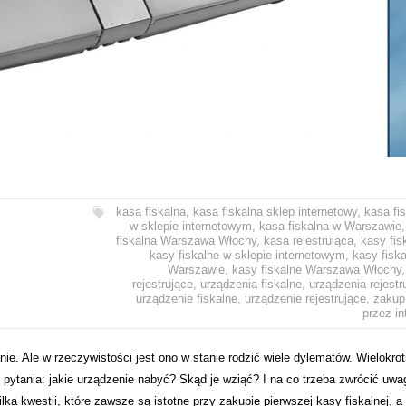
kasa fiskalna
,
kasa fiskalna sklep internetowy
,
kasa fi
w sklepie internetowym
,
kasa fiskalna w Warszawie
fiskalna Warszawa Włochy
,
kasa rejestrująca
,
kasy fis
kasy fiskalne w sklepie internetowym
,
kasy fisk
Warszawie
,
kasy fiskalne Warszawa Włochy
rejestrujące
,
urządzenia fiskalne
,
urządzenia rejestr
urządzenie fiskalne
,
urządzenie rejestrujące
,
zakup
przez in
ie. Ale w rzeczywistości jest ono w stanie rodzić wiele dylematów. Wielokrot
 pytania: jakie urządzenie nabyć? Skąd je wziąć? I na co trzeba zwrócić uwa
lka kwestii, które zawsze są istotne przy zakupie pierwszej kasy fiskalnej, a