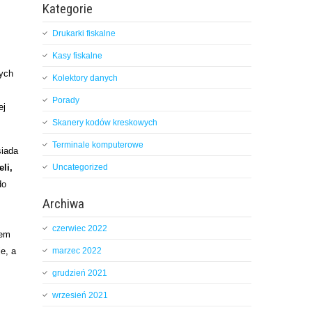
Kategorie
Drukarki fiskalne
Kasy fiskalne
łych
Kolektory danych
Porady
ej
Skanery kodów kreskowych
Terminale komputerowe
siada
li,
Uncategorized
do
Archiwa
czerwiec 2022
rem
e, a
marzec 2022
grudzień 2021
wrzesień 2021