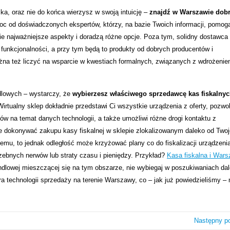
ska, oraz nie do końca wierzysz w swoją intuicję –
znajdź w Warszawie dob
 od doświadczonych ekspertów, którzy, na bazie Twoich informacji, pomog
ie najważniejsze aspekty i doradzą różne opcje. Poza tym, solidny dostawca
funkcjonalności, a przy tym będą to produkty od dobrych producentów i
na też liczyć na wsparcie w kwestiach formalnych, związanych z wdrożeni
ndlowych – wystarczy, że
wybierzesz właściwego sprzedawcę kas fiskalnyc
Wirtualny sklep dokładnie przedstawi Ci wszystkie urządzenia z oferty, pozwol
ów na temat danych technologii, a także umożliwi różne drogi kontaktu z
nie dokonywać zakupu kasy fiskalnej w sklepie zlokalizowanym daleko od Twoj
emu, to jednak odległość może krzyżować plany co do fiskalizacji urządzenia
rzebnych nerwów lub straty czasu i pieniędzy. Przykład?
Kasa fiskalna i War
andlowej mieszczącej się na tym obszarze, nie wybiegaj w poszukiwaniach da
ra technologii sprzedaży na terenie Warszawy, co – jak już powiedzieliśmy – 
Następny p