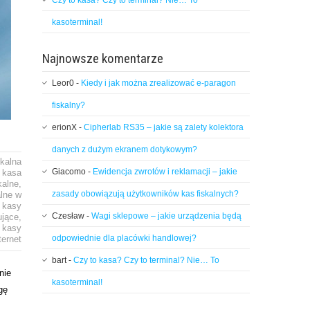
Czy to kasa? Czy to terminal? Nie… To
kasoterminal!
Najnowsze komentarze
Leor0
-
Kiedy i jak można zrealizować e-paragon
fiskalny?
erionX
-
Cipherlab RS35 – jakie są zalety kolektora
danych z dużym ekranem dotykowym?
skalna
Giacomo
-
Ewidencja zwrotów i reklamacji – jakie
,
kasa
kalne
,
zasady obowiązują użytkowników kas fiskalnych?
alne w
,
kasy
Czesław
-
Wagi sklepowe – jakie urządzenia będą
ujące
,
 kasy
odpowiednie dla placówki handlowej?
ternet
bart
-
Czy to kasa? Czy to terminal? Nie… To
nie
kasoterminal!
gę