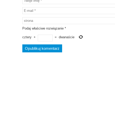
Podaj właściwe rozwiązanie
*
cztery
+
=
dwanaście