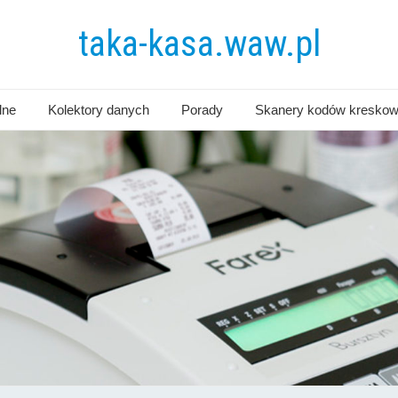
taka-kasa.waw.pl
lne
Kolektory danych
Porady
Skanery kodów kresko