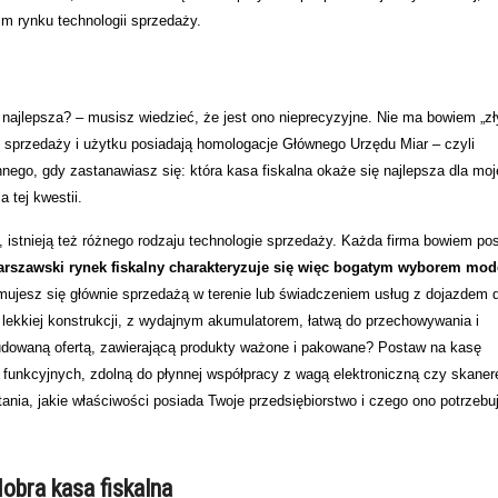
im rynku technologii sprzedaży.
ę najlepsza? – musisz wiedzieć, że jest ono nieprecyzyjne. Nie ma bowiem „z
o sprzedaży i użytku posiadają homologacje Głównego Urzędu Miar – czyli
nnego, gdy zastanawiasz się: która kasa fiskalna okaże się najlepsza dla moj
 tej kwestii.
e, istnieją też różnego rodzaju technologie sprzedaży. Każda firma bowiem po
rszawski rynek fiskalny charakteryzuje się więc bogatym wyborem mode
jmujesz się głównie sprzedażą w terenie lub świadczeniem usług z dojazdem 
 lekkiej konstrukcji, z wydajnym akumulatorem, łatwą do przechowywania i
udowaną ofertą, zawierającą produkty ważone i pakowane? Postaw na kasę
 funkcyjnych, zdolną do płynnej współpracy z wagą elektroniczną czy skane
a, jakie właściwości posiada Twoje przedsiębiorstwo i czego ono potrzebuj
obra kasa fiskalna