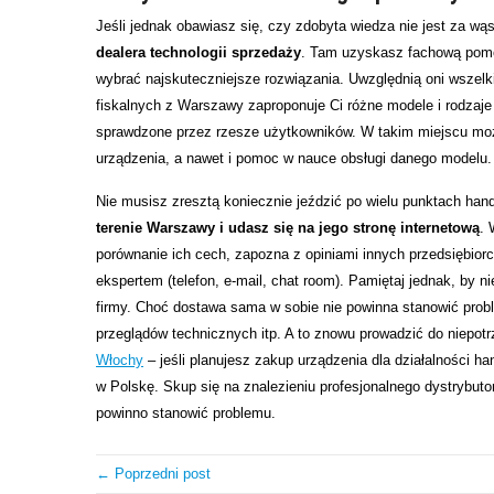
Jeśli jednak obawiasz się, czy zdobyta wiedza nie jest za wą
dealera technologii sprzedaży
. Tam uzyskasz fachową pomoc
wybrać najskuteczniejsze rozwiązania. Uwzględnią oni wszelk
fiskalnych z Warszawy zaproponuje Ci różne modele i rodzaje 
sprawdzone przez rzesze użytkowników. W takim miejscu moż
urządzenia, a nawet i pomoc w nauce obsługi danego modelu.
Nie musisz zresztą koniecznie jeździć po wielu punktach ha
terenie Warszawy i udasz się na jego stronę internetową
. 
porównanie ich cech, zapozna z opiniami innych przedsiębiorc
ekspertem (telefon, e-mail, chat room). Pamiętaj jednak, by 
firmy. Choć dostawa sama w sobie nie powinna stanowić probl
przeglądów technicznych itp. A to znowu prowadzić do niepot
Włochy
– jeśli planujesz zakup urządzenia dla działalności h
w Polskę. Skup się na znalezieniu profesjonalnego dystrybuto
powinno stanowić problemu.
← Poprzedni post