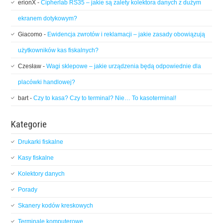
erionX
-
Cipherlab RS35 – jakie są zalety kolektora danych z dużym
ekranem dotykowym?
Giacomo
-
Ewidencja zwrotów i reklamacji – jakie zasady obowiązują
użytkowników kas fiskalnych?
Czesław
-
Wagi sklepowe – jakie urządzenia będą odpowiednie dla
placówki handlowej?
bart
-
Czy to kasa? Czy to terminal? Nie… To kasoterminal!
Kategorie
Drukarki fiskalne
Kasy fiskalne
Kolektory danych
Porady
Skanery kodów kreskowych
Terminale komputerowe