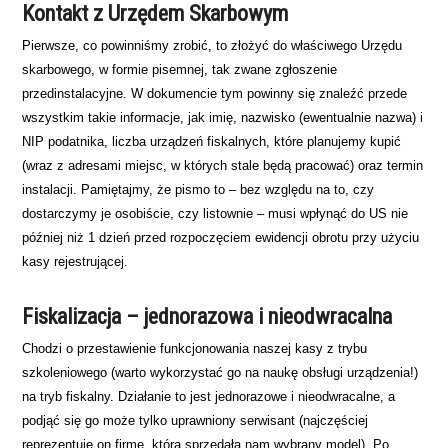
Kontakt z Urzędem Skarbowym
Pierwsze, co powinniśmy zrobić, to złożyć do właściwego Urzędu
skarbowego, w formie pisemnej, tak zwane zgłoszenie
przedinstalacyjne. W dokumencie tym powinny się znaleźć przede
wszystkim takie informacje, jak imię, nazwisko (ewentualnie nazwa) i
NIP podatnika, liczba urządzeń fiskalnych, które planujemy kupić
(wraz z adresami miejsc, w których stale będą pracować) oraz termin
instalacji. Pamiętajmy, że pismo to – bez względu na to, czy
dostarczymy je osobiście, czy listownie – musi wpłynąć do US nie
później niż 1 dzień przed rozpoczęciem ewidencji obrotu przy użyciu
kasy rejestrującej.
Fiskalizacja – jednorazowa i nieodwracalna
Chodzi o przestawienie funkcjonowania naszej kasy z trybu
szkoleniowego (warto wykorzystać go na naukę obsługi urządzenia!)
na tryb fiskalny. Działanie to jest jednorazowe i nieodwracalne, a
podjąć się go może tylko uprawniony serwisant (najczęściej
reprezentuje on firmę, która sprzedała nam wybrany model). Po