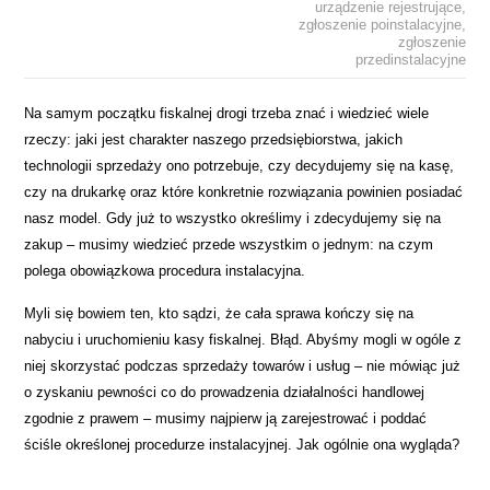
urządzenie rejestrujące
,
zgłoszenie poinstalacyjne
,
zgłoszenie
przedinstalacyjne
Na samym początku fiskalnej drogi trzeba znać i wiedzieć wiele
rzeczy: jaki jest charakter naszego przedsiębiorstwa, jakich
technologii sprzedaży ono potrzebuje, czy decydujemy się na kasę,
czy na drukarkę oraz które konkretnie rozwiązania powinien posiadać
nasz model. Gdy już to wszystko określimy i zdecydujemy się na
zakup – musimy wiedzieć przede wszystkim o jednym: na czym
polega obowiązkowa procedura instalacyjna.
Myli się bowiem ten, kto sądzi, że cała sprawa kończy się na
nabyciu i uruchomieniu kasy fiskalnej. Błąd. Abyśmy mogli w ogóle z
niej skorzystać podczas sprzedaży towarów i usług – nie mówiąc już
o zyskaniu pewności co do prowadzenia działalności handlowej
zgodnie z prawem – musimy najpierw ją zarejestrować i poddać
ściśle określonej procedurze instalacyjnej. Jak ogólnie ona wygląda?