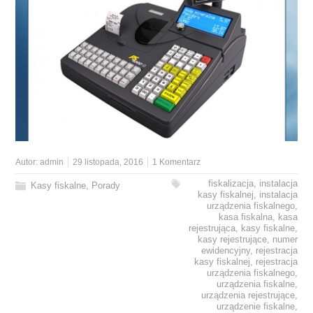
Autor:
admin
29 listopada, 2016
1 Komentarz
fiskalizacja
,
instalacja
Kasy fiskalne
,
Porady
kasy fiskalnej
,
instalacja
urządzenia fiskalnego
,
kasa fiskalna
,
kasa
rejestrująca
,
kasy fiskalne
,
kasy rejestrujące
,
numer
ewidencyjny
,
rejestracja
kasy fiskalnej
,
rejestracja
urządzenia fiskalnego
,
urządzenia fiskalne
,
urządzenia rejestrujące
,
urządzenie fiskalne
,