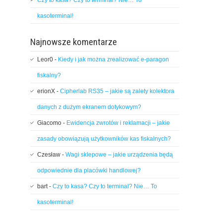
Czy to kasa? Czy to terminal? Nie… To
kasoterminal!
Najnowsze komentarze
Leor0
-
Kiedy i jak można zrealizować e-paragon
fiskalny?
erionX
-
Cipherlab RS35 – jakie są zalety kolektora
danych z dużym ekranem dotykowym?
Giacomo
-
Ewidencja zwrotów i reklamacji – jakie
zasady obowiązują użytkowników kas fiskalnych?
Czesław
-
Wagi sklepowe – jakie urządzenia będą
odpowiednie dla placówki handlowej?
bart
-
Czy to kasa? Czy to terminal? Nie… To
kasoterminal!