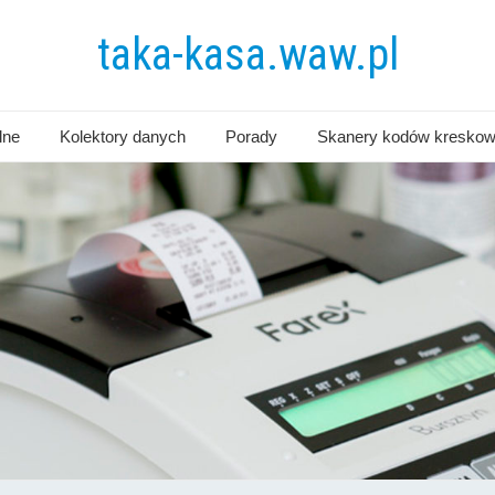
taka-kasa.waw.pl
lne
Kolektory danych
Porady
Skanery kodów kresko