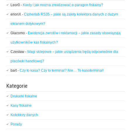
Leor0
-
Kiedy i jak można zrealizować e-paragon fiskalny?
erionX
-
Cipherlab RS35 – jakie są zalety kolektora danych z dużym
ekranem dotykowym?
Giacomo
-
Ewidencja zwrotów i reklamacji – jakie zasady obowiązują
użytkowników kas fiskalnych?
Czesław
-
Wagi sklepowe – jakie urządzenia będą odpowiednie dla
placówki handlowej?
bart
-
Czy to kasa? Czy to terminal? Nie… To kasoterminal!
Kategorie
Drukarki fiskalne
Kasy fiskalne
Kolektory danych
Porady