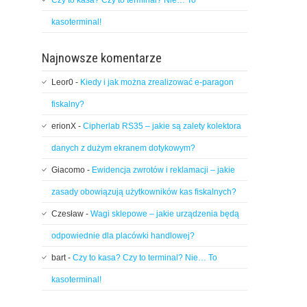
Czy to kasa? Czy to terminal? Nie… To
kasoterminal!
Najnowsze komentarze
Leor0
-
Kiedy i jak można zrealizować e-paragon
fiskalny?
erionX
-
Cipherlab RS35 – jakie są zalety kolektora
danych z dużym ekranem dotykowym?
Giacomo
-
Ewidencja zwrotów i reklamacji – jakie
zasady obowiązują użytkowników kas fiskalnych?
Czesław
-
Wagi sklepowe – jakie urządzenia będą
odpowiednie dla placówki handlowej?
bart
-
Czy to kasa? Czy to terminal? Nie… To
kasoterminal!