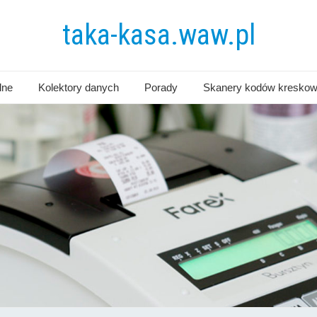
taka-kasa.waw.pl
lne
Kolektory danych
Porady
Skanery kodów kresko