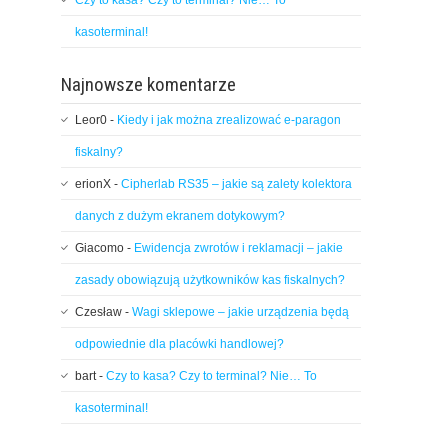
Czy to kasa? Czy to terminal? Nie… To
kasoterminal!
Najnowsze komentarze
Leor0
-
Kiedy i jak można zrealizować e-paragon
fiskalny?
erionX
-
Cipherlab RS35 – jakie są zalety kolektora
danych z dużym ekranem dotykowym?
Giacomo
-
Ewidencja zwrotów i reklamacji – jakie
zasady obowiązują użytkowników kas fiskalnych?
Czesław
-
Wagi sklepowe – jakie urządzenia będą
odpowiednie dla placówki handlowej?
bart
-
Czy to kasa? Czy to terminal? Nie… To
kasoterminal!