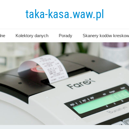
taka-kasa.waw.pl
lne
Kolektory danych
Porady
Skanery kodów kresko