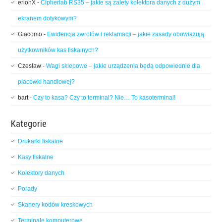
erionX
-
Cipherlab RS35 – jakie są zalety kolektora danych z dużym
ekranem dotykowym?
Giacomo
-
Ewidencja zwrotów i reklamacji – jakie zasady obowiązują
użytkowników kas fiskalnych?
Czesław
-
Wagi sklepowe – jakie urządzenia będą odpowiednie dla
placówki handlowej?
bart
-
Czy to kasa? Czy to terminal? Nie… To kasoterminal!
Kategorie
Drukarki fiskalne
Kasy fiskalne
Kolektory danych
Porady
Skanery kodów kreskowych
Terminale komputerowe