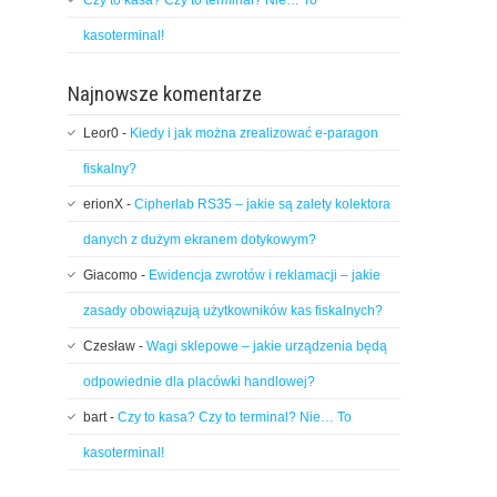
Czy to kasa? Czy to terminal? Nie… To
kasoterminal!
Najnowsze komentarze
Leor0
-
Kiedy i jak można zrealizować e-paragon
fiskalny?
erionX
-
Cipherlab RS35 – jakie są zalety kolektora
danych z dużym ekranem dotykowym?
Giacomo
-
Ewidencja zwrotów i reklamacji – jakie
zasady obowiązują użytkowników kas fiskalnych?
Czesław
-
Wagi sklepowe – jakie urządzenia będą
odpowiednie dla placówki handlowej?
bart
-
Czy to kasa? Czy to terminal? Nie… To
kasoterminal!