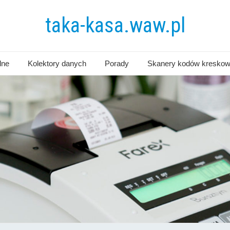
taka-kasa.waw.pl
lne
Kolektory danych
Porady
Skanery kodów kresko